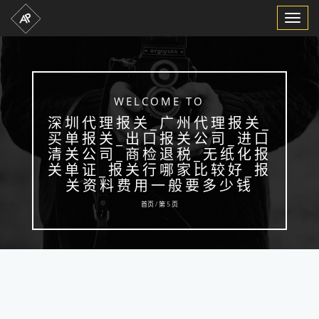
Toggle
Navigat
WELCOME TO
深圳代理报关_广州代理报关_
买单报关_出口报关公司_进口
清关公司_商检退税_无纸化报
关单证_报关行哪家比较好_报
关资料费用一般要多少钱
首页 / 第 5 页