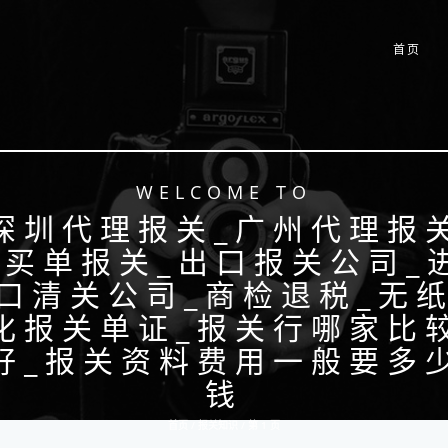
首页
WELCOME TO
深圳代理报关_广州代理报
_买单报关_出口报关公司_
口清关公司_商检退税_无
化报关单证_报关行哪家比
好_报关资料费用一般要多
钱
首页 /
报关知识
/ 第 1 页