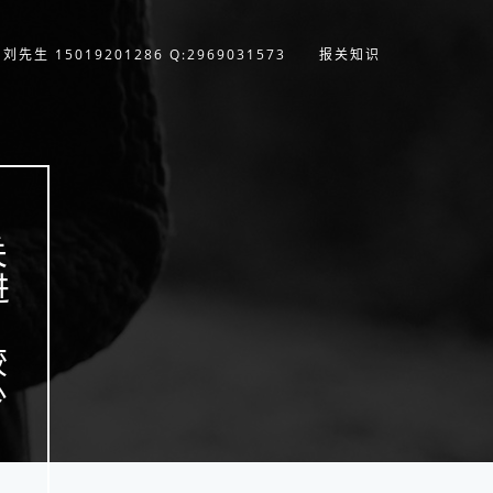
刘先生 15019201286 Q:2969031573
报关知识
关
进
纸
较
少