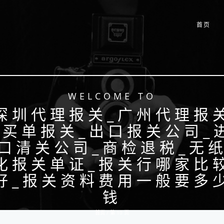
首页
WELCOME TO
深圳代理报关_广州代理报
_买单报关_出口报关公司_
口清关公司_商检退税_无
化报关单证_报关行哪家比
好_报关资料费用一般要多
钱
首页 / 第 10 页