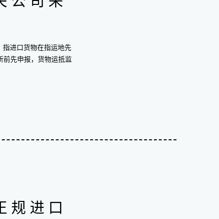
关公司来
：指进口货物在指运地先
所前先申报，货物运抵监
正规进口