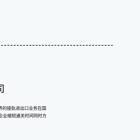
司
界的接轨进出口业务在国
企业缩短通关时间同时方