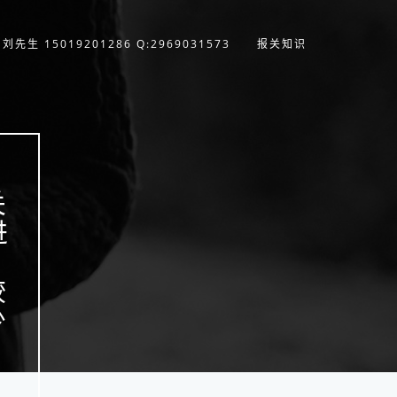
刘先生 15019201286 Q:2969031573
报关知识
关
进
纸
较
少